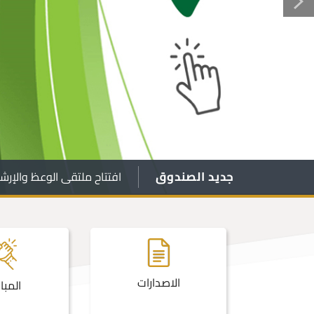
جديد الصندوق
افتتاح ملتقى الوعظ والإرشا
الاصدارات
كاتك
المبا