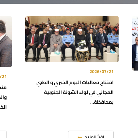
2026/07/21
/21
افتتاح فعاليات اليوم الخيري و الطبي
مندو
المجاني في لواء الشونة الجنوبية
وال
بمحافظة...
الخل
الخدمات ال
معايير
اقرأ المزيد