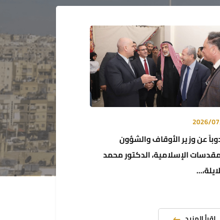
2026/07
باً عن وزير الأوقاف والشؤون
مقدسات الإسلامية، الدكتور محمد
ايلة،...
الكترونية
اقرأ المزيد