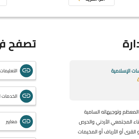
برامج الص
ارة
تصفح في
أسماء لجا
ات الإسلامية
التعليمات
الخدمات ال
 المعظم وتوجيهاته السامية
اء المجتمعي الأردني والحرص
معايير
لقرى أو الأرياف أو المخيمات