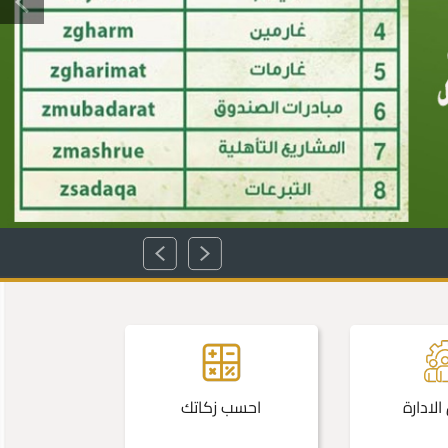
الاص
لادارة
احسب زكاتك